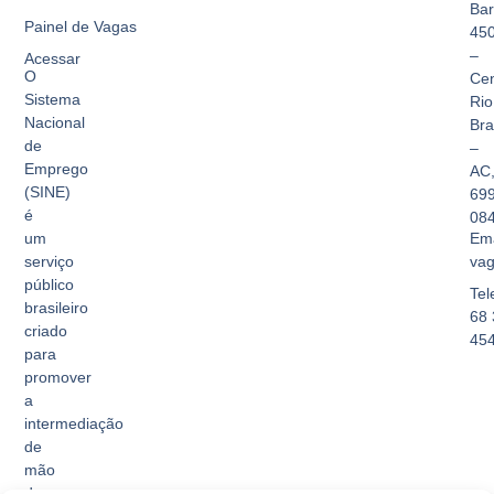
Bar
Painel de Vagas
45
–
Acessar
O
Cen
Sistema
Rio
Nacional
Br
de
–
Emprego
AC
(SINE)
69
é
08
Ema
um
vag
serviço
público
Tel
brasileiro
68 
criado
45
para
promover
a
intermediação
de
mão
de