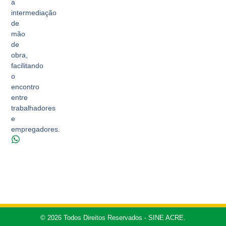
a
intermediação
de
mão
de
obra,
facilitando
o
encontro
entre
trabalhadores
e
empregadores.
© 2026 Todos Direitos Reservados - SINE ACRE.