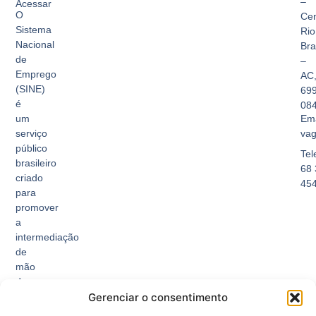
–
Acessar
O
Cen
Sistema
Rio
Nacional
Br
de
–
Emprego
AC
(SINE)
69
é
08
Ema
um
vag
serviço
público
Tel
brasileiro
68 
criado
45
para
promover
a
intermediação
de
mão
de
Gerenciar o consentimento
obra,
facilitando