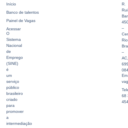
Início
R.
Rui
Banco de talentos
Bar
Painel de Vagas
45
–
Acessar
O
Cen
Sistema
Rio
Nacional
Br
de
–
Emprego
AC
(SINE)
69
é
08
Ema
um
vag
serviço
público
Tel
brasileiro
68 
criado
45
para
promover
a
intermediação