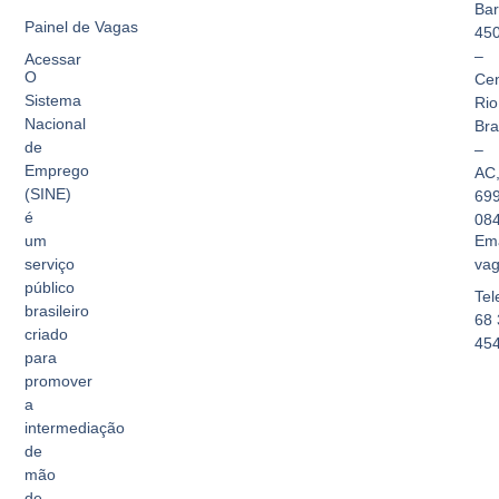
Bar
Painel de Vagas
45
–
Acessar
O
Cen
Sistema
Rio
Nacional
Br
de
–
Emprego
AC
(SINE)
69
é
08
Ema
um
vag
serviço
público
Tel
brasileiro
68 
criado
45
para
promover
a
intermediação
de
mão
de