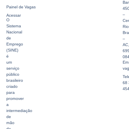
Bar
Painel de Vagas
45
–
Acessar
O
Cen
Sistema
Rio
Nacional
Br
de
–
Emprego
AC
(SINE)
69
é
08
Ema
um
vag
serviço
público
Tel
brasileiro
68 
criado
45
para
promover
a
intermediação
de
mão
de