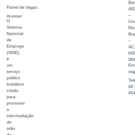
Bar
Painel de Vagas
45
–
Acessar
O
Cen
Sistema
Rio
Nacional
Br
de
–
Emprego
AC
(SINE)
69
é
08
Ema
um
vag
serviço
público
Tel
brasileiro
68 
criado
45
para
promover
a
intermediação
de
mão
de