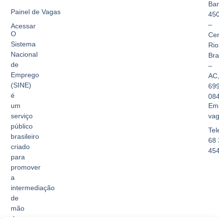
Bar
Painel de Vagas
45
–
Acessar
O
Cen
Sistema
Rio
Nacional
Br
de
–
Emprego
AC
(SINE)
69
é
08
Ema
um
vag
serviço
público
Tel
brasileiro
68 
criado
45
para
promover
a
intermediação
de
mão
de