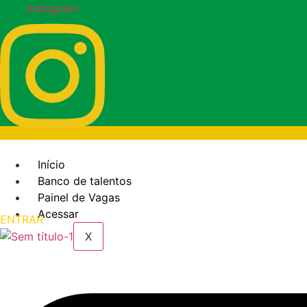
Ir
Instagram
para
o
conteúdo
Início
Banco de talentos
Painel de Vagas
Acessar
ENTRAR
X