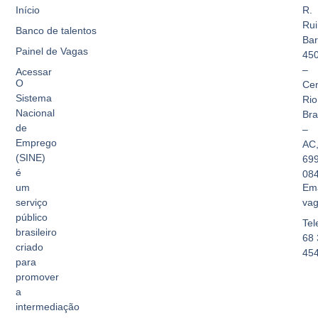
Início
R.
Rui
Banco de talentos
Bar
Painel de Vagas
45
–
Acessar
O
Cen
Sistema
Rio
Nacional
Br
de
–
Emprego
AC
(SINE)
69
é
08
Ema
um
vag
serviço
público
Tel
brasileiro
68 
criado
45
para
promover
a
intermediação