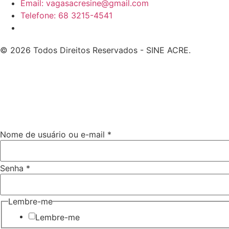
Email: vagasacresine@gmail.com
Telefone: 68 3215-4541
© 2026 Todos Direitos Reservados - SINE ACRE.
de
Nome de usuário ou e-mail
*
usuário
Lembre-
me
Senha
*
Lembre-me
Lembre-me