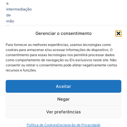
a
intermediação
de
mão
de
Gerenciar o consentimento
obra,
facilitando
Para fornecer as melhores experiências, usamos tecnologias como
o
cookies para armazenar e/ou acessar informações do dispositivo. O
encontro
consentimento para essas tecnologias nos permitirá processar dados
entre
como comportamento de navegação ou IDs exclusivos neste site. Não
trabalhadores
consentir ou retirar o consentimento pode afetar negativamente certos
e
recursos e funções.
empregadores.
Aceitar
Negar
Ver preferências
© 2026 Todos Direitos Reservados - SINE ACRE.
Política de Cookies
Declaração de Privacidade