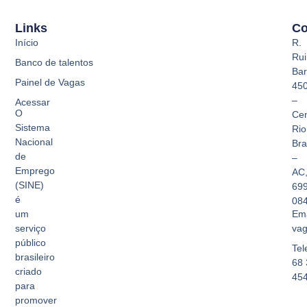
Links
Co
Início
R.
Rui
Banco de talentos
Bar
Painel de Vagas
45
–
Acessar
O
Cen
Sistema
Rio
Nacional
Br
de
–
Emprego
AC
(SINE)
69
é
08
Ema
um
vag
serviço
público
Tel
brasileiro
68 
criado
45
para
promover