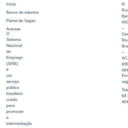
Início
R.
Rui
Banco de talentos
Bar
Painel de Vagas
45
–
Acessar
O
Cen
Sistema
Rio
Nacional
Br
de
–
Emprego
AC
(SINE)
69
é
08
Ema
um
vag
serviço
público
Tel
brasileiro
68 
criado
45
para
promover
a
intermediação