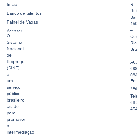
Início
R.
Rui
Banco de talentos
Bar
Painel de Vagas
45
–
Acessar
O
Cen
Sistema
Rio
Nacional
Br
de
–
Emprego
AC
(SINE)
69
é
08
Ema
um
vag
serviço
público
Tel
brasileiro
68 
criado
45
para
promover
a
intermediação