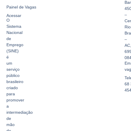
Bar
Painel de Vagas
45
–
Acessar
O
Cen
Sistema
Rio
Nacional
Br
de
–
Emprego
AC
(SINE)
69
é
08
Ema
um
vag
serviço
público
Tel
brasileiro
68 
criado
45
para
promover
a
intermediação
de
mão
de