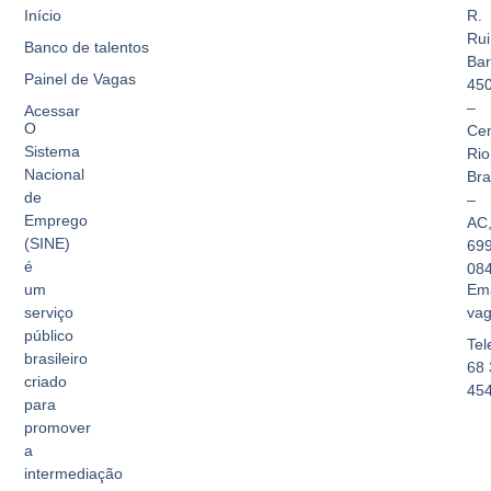
Início
R.
Rui
Banco de talentos
Bar
Painel de Vagas
45
–
Acessar
O
Cen
Sistema
Rio
Nacional
Br
de
–
Emprego
AC
(SINE)
69
é
08
Ema
um
vag
serviço
público
Tel
brasileiro
68 
criado
45
para
promover
a
intermediação