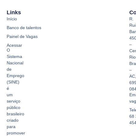
Links
Co
Início
R.
Rui
Banco de talentos
Bar
Painel de Vagas
45
–
Acessar
O
Cen
Sistema
Rio
Nacional
Br
de
–
Emprego
AC
(SINE)
69
é
08
Ema
um
vag
serviço
público
Tel
brasileiro
68 
criado
45
para
promover