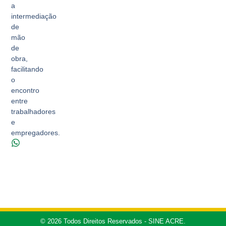
a
intermediação
de
mão
de
obra,
facilitando
o
encontro
entre
trabalhadores
e
empregadores.
© 2026 Todos Direitos Reservados - SINE ACRE.