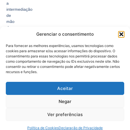
a
intermediação
de
mão
de
Gerenciar o consentimento
obra,
facilitando
Para fornecer as melhores experiências, usamos tecnologias como
o
cookies para armazenar e/ou acessar informações do dispositivo. O
encontro
consentimento para essas tecnologias nos permitirá processar dados
entre
como comportamento de navegação ou IDs exclusivos neste site. Não
trabalhadores
consentir ou retirar o consentimento pode afetar negativamente certos
e
recursos e funções.
empregadores.
Aceitar
Negar
Ver preferências
© 2026 Todos Direitos Reservados - SINE ACRE.
Política de Cookies
Declaração de Privacidade