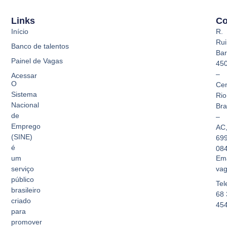
Links
Co
Início
R.
Rui
Banco de talentos
Bar
Painel de Vagas
45
–
Acessar
O
Cen
Sistema
Rio
Nacional
Br
de
–
Emprego
AC
(SINE)
69
é
08
Ema
um
vag
serviço
público
Tel
brasileiro
68 
criado
45
para
promover