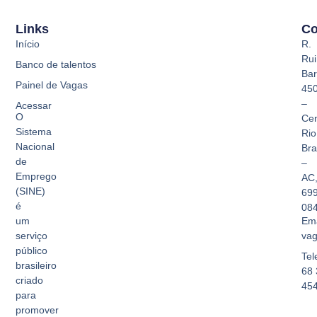
Links
Co
Início
R.
Rui
Banco de talentos
Bar
Painel de Vagas
45
–
Acessar
O
Cen
Sistema
Rio
Nacional
Br
de
–
Emprego
AC
(SINE)
69
é
08
Ema
um
vag
serviço
público
Tel
brasileiro
68 
criado
45
para
promover