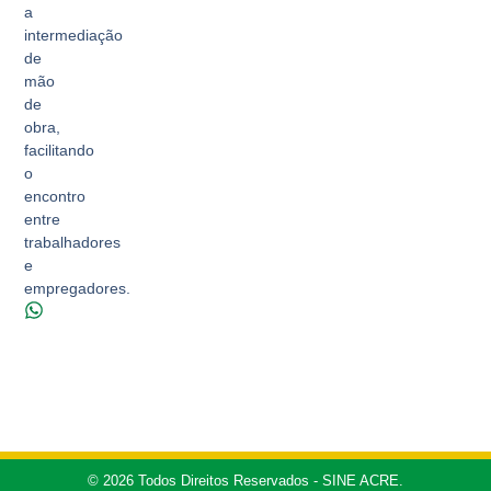
a
intermediação
de
mão
de
obra,
facilitando
o
encontro
entre
trabalhadores
e
empregadores.
© 2026 Todos Direitos Reservados - SINE ACRE.