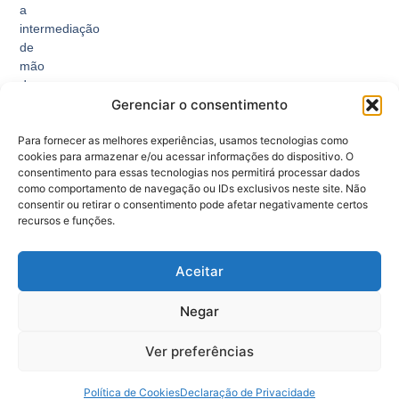
a
intermediação
de
mão
de
Gerenciar o consentimento
obra,
facilitando
Para fornecer as melhores experiências, usamos tecnologias como
o
cookies para armazenar e/ou acessar informações do dispositivo. O
encontro
consentimento para essas tecnologias nos permitirá processar dados
entre
como comportamento de navegação ou IDs exclusivos neste site. Não
trabalhadores
consentir ou retirar o consentimento pode afetar negativamente certos
e
recursos e funções.
empregadores.
Aceitar
Negar
Ver preferências
© 2026 Todos Direitos Reservados - SINE ACRE.
Política de Cookies
Declaração de Privacidade