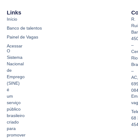
Links
Co
Início
R.
Rui
Banco de talentos
Bar
Painel de Vagas
45
–
Acessar
O
Cen
Sistema
Rio
Nacional
Br
de
–
Emprego
AC
(SINE)
69
é
08
Ema
um
vag
serviço
público
Tel
brasileiro
68 
criado
45
para
promover