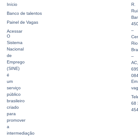
Início
R.
Rui
Banco de talentos
Bar
Painel de Vagas
45
–
Acessar
O
Cen
Sistema
Rio
Nacional
Br
de
–
Emprego
AC
(SINE)
69
é
08
Ema
um
vag
serviço
público
Tel
brasileiro
68 
criado
45
para
promover
a
intermediação