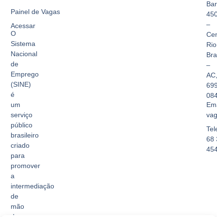
Bar
Painel de Vagas
45
–
Acessar
O
Cen
Sistema
Rio
Nacional
Br
de
–
Emprego
AC
(SINE)
69
é
08
Ema
um
vag
serviço
público
Tel
brasileiro
68 
criado
45
para
promover
a
intermediação
de
mão
de