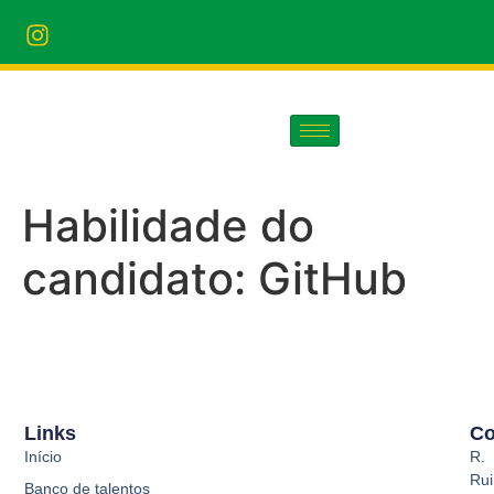
Habilidade do
candidato:
GitHub
Links
Co
Início
R.
Rui
Banco de talentos