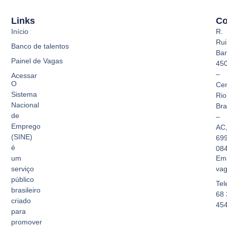
Links
Co
Início
R.
Rui
Banco de talentos
Bar
Painel de Vagas
45
–
Acessar
O
Cen
Sistema
Rio
Nacional
Br
de
–
Emprego
AC
(SINE)
69
é
08
Ema
um
vag
serviço
público
Tel
brasileiro
68 
criado
45
para
promover