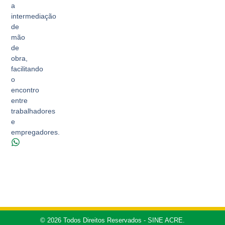
a
intermediação
de
mão
de
obra,
facilitando
o
encontro
entre
trabalhadores
e
empregadores.
© 2026 Todos Direitos Reservados - SINE ACRE.