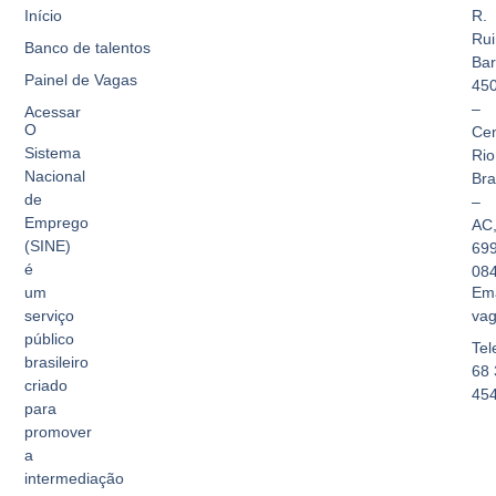
Início
R.
Rui
Banco de talentos
Bar
Painel de Vagas
45
–
Acessar
O
Cen
Sistema
Rio
Nacional
Br
de
–
Emprego
AC
(SINE)
69
é
08
Ema
um
vag
serviço
público
Tel
brasileiro
68 
criado
45
para
promover
a
intermediação