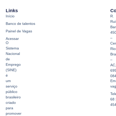
Links
Co
Início
R.
Rui
Banco de talentos
Bar
Painel de Vagas
45
–
Acessar
O
Cen
Sistema
Rio
Nacional
Br
de
–
Emprego
AC
(SINE)
69
é
08
Ema
um
vag
serviço
público
Tel
brasileiro
68 
criado
45
para
promover