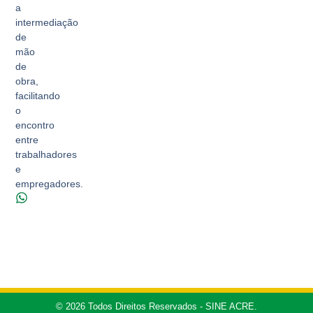
a
intermediação
de
mão
de
obra,
facilitando
o
encontro
entre
trabalhadores
e
empregadores.
© 2026 Todos Direitos Reservados - SINE ACRE.