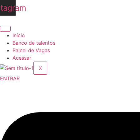
Ir
stagram
para
o
conteúdo
Início
Banco de talentos
Painel de Vagas
Acessar
X
ENTRAR