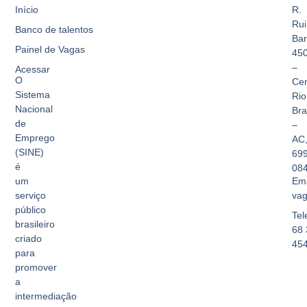
Início
R.
Rui
Banco de talentos
Bar
Painel de Vagas
45
–
Acessar
O
Cen
Sistema
Rio
Nacional
Br
de
–
Emprego
AC
(SINE)
69
é
08
Ema
um
vag
serviço
público
Tel
brasileiro
68 
criado
45
para
promover
a
intermediação