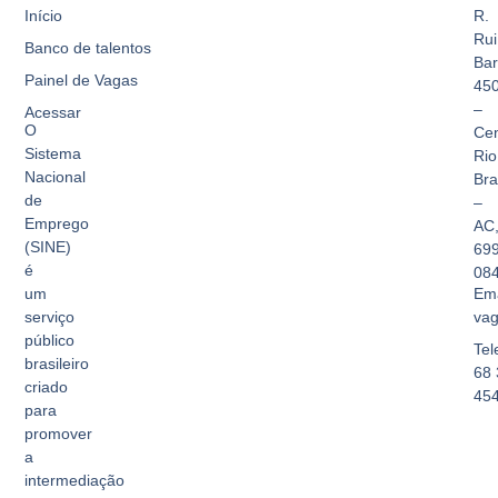
Início
R.
Rui
Banco de talentos
Bar
Painel de Vagas
45
–
Acessar
O
Cen
Sistema
Rio
Nacional
Br
de
–
Emprego
AC
(SINE)
69
é
08
Ema
um
vag
serviço
público
Tel
brasileiro
68 
criado
45
para
promover
a
intermediação