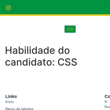
Habilidade do
candidato:
CSS
Links
Co
Início
R.
Rui
Banco de talentos