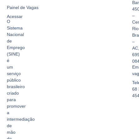
Bar
Painel de Vagas
45
–
Acessar
O
Cen
Sistema
Rio
Nacional
Br
de
–
Emprego
AC
(SINE)
69
é
08
Ema
um
vag
serviço
público
Tel
brasileiro
68 
criado
45
para
promover
a
intermediação
de
mão
de