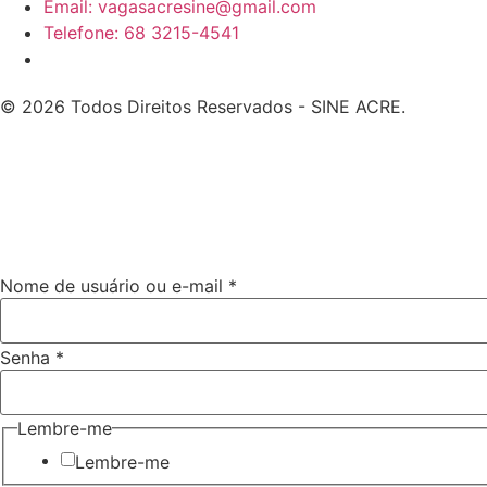
Email: vagasacresine@gmail.com
Telefone: 68 3215-4541
© 2026 Todos Direitos Reservados - SINE ACRE.
Nome de usuário ou e-mail
*
usuário
Senha
*
e-mail
de
Lembre-me
Lembre-me