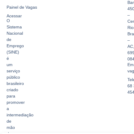
Bar
Painel de Vagas
45
–
Acessar
O
Cen
Sistema
Rio
Nacional
Br
de
–
Emprego
AC
(SINE)
69
é
08
Ema
um
vag
serviço
público
Tel
brasileiro
68 
criado
45
para
promover
a
intermediação
de
mão
de