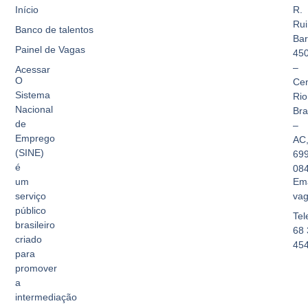
Início
R.
Rui
Banco de talentos
Bar
Painel de Vagas
45
–
Acessar
O
Cen
Sistema
Rio
Nacional
Br
de
–
Emprego
AC
(SINE)
69
é
08
Ema
um
vag
serviço
público
Tel
brasileiro
68 
criado
45
para
promover
a
intermediação