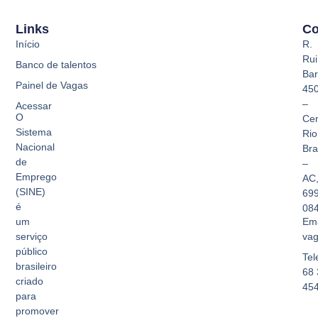
Links
Co
Início
R.
Rui
Banco de talentos
Bar
Painel de Vagas
45
–
Acessar
O
Cen
Sistema
Rio
Nacional
Br
de
–
Emprego
AC
(SINE)
69
é
08
Ema
um
vag
serviço
público
Tel
brasileiro
68 
criado
45
para
promover