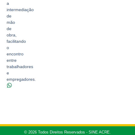
a
intermediação
de
mão
de
obra,
facilitando
o
encontro
entre
trabalhadores
e
empregadores.
© 2026 Todos Direitos Reservados - SINE ACRE.