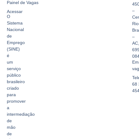
Painel de Vagas
45
–
Acessar
O
Cen
Sistema
Rio
Nacional
Br
de
–
Emprego
AC
(SINE)
69
é
08
Ema
um
vag
serviço
público
Tel
brasileiro
68 
criado
45
para
promover
a
intermediação
de
mão
de